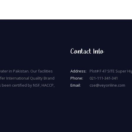
Contact Info
ater in Pakistan. Our facilities
Address:
Plot# F 47 SITE Super H
fer International Quality Brand
Phone:
021-111-341-341
s been certified by NSF, HACCP,
Email:
cse@veyonline.com