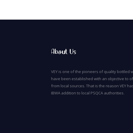
About Us
VEY is one of the pioneers of quality bottled w
have been established with an objective to of
from local sources. That is the reason VEY ha
IBWA addition to local PSQCA authorities.