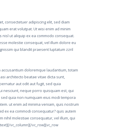
, consectetuer adipiscing elit, sed diam
uam erat volutpat. Ut wisi enim ad minim
tis nisl ut aliquip ex ea commodo consequat.
 esse molestie consequat, vel illum dolore eu
ignissim qui blandit praesent luptatum zzril
tem accusantium doloremque laudantium, totam
asi architecto beatae vitae dicta sunt,
ernatur aut odit aut fugit, sed quia
i nesciunt, neque porro quisquam est, qui
elit, sed quia non numquam eius modi tempora
atem. ut enim ad minima veniam, quis nostrum
liquid ex ea commodi consequatur? quis autem
m nihil molestiae consequatur, vel illum, qui
text][/vc_column][/vc_row][vc_row