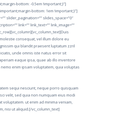
;margin-bottom: -0.5em !important;}”]
mportant;margin-bottom: 1em !important;}”]
r=”” slider_pagination=”” slides_space=”0″
scription=”” link=”” link_text=”” link_image=””
[vc_row][vc_column][vc_column_text]Duis
 molestie consequat, vel illum dolore eu
ignissim qui blandit praesent luptatum zzril
iciatis, unde omnis iste natus error sit
periam eaque ipsa, quae ab illo inventore
abo. nemo enim ipsam voluptatem, quia voluptas
tatem sequi nesciunt, neque porro quisquam
pisci velit, sed quia non numquam eius modi
at voluptatem. ut enim ad minima veniam,
, nisi ut aliquid.[/vc_column_text]