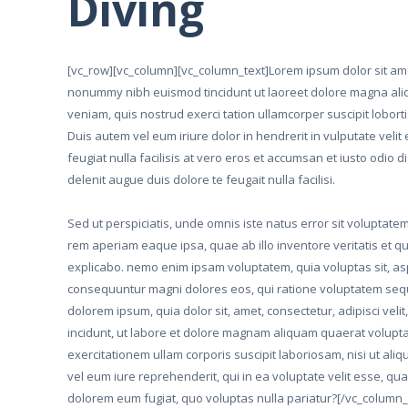
Diving
[vc_row][vc_column][vc_column_text]Lorem ipsum dolor sit amet
nonummy nibh euismod tincidunt ut laoreet dolore magna aliq
veniam, quis nostrud exerci tation ullamcorper suscipit lobor
Duis autem vel eum iriure dolor in hendrerit in vulputate velit
feugiat nulla facilisis at vero eros et accumsan et iusto odio d
delenit augue duis dolore te feugait nulla facilisi.
Sed ut perspiciatis, unde omnis iste natus error sit volupta
rem aperiam eaque ipsa, quae ab illo inventore veritatis et qu
explicabo. nemo enim ipsam voluptatem, quia voluptas sit, asp
consequuntur magni dolores eos, qui ratione voluptatem sequ
dolorem ipsum, quia dolor sit, amet, consectetur, adipisci v
incidunt, ut labore et dolore magnam aliquam quaerat volupt
exercitationem ullam corporis suscipit laboriosam, nisi ut a
vel eum iure reprehenderit, qui in ea voluptate velit esse, qua
dolorem eum fugiat, quo voluptas nulla pariatur?[/vc_column_