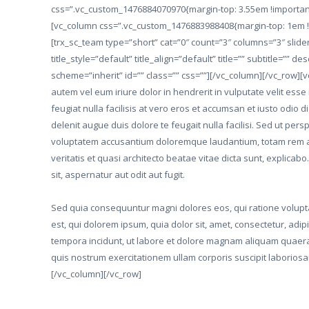
css=”.vc_custom_1476884070970{margin-top: 3.55em !important
[vc_column css=”.vc_custom_1476883988408{margin-top: 1em !i
[trx_sc_team type=”short” cat=”0″ count=”3″ columns=”3″ slide
title_style=”default” title_align=”default” title=”” subtitle=”” de
scheme=”inherit” id=”” class=”” css=””][/vc_column][/vc_row]
autem vel eum iriure dolor in hendrerit in vulputate velit esse
feugiat nulla facilisis at vero eros et accumsan et iusto odio d
delenit augue duis dolore te feugait nulla facilisi. Sed ut persp
voluptatem accusantium doloremque laudantium, totam rem a
veritatis et quasi architecto beatae vitae dicta sunt, explic
sit, aspernatur aut odit aut fugit.
Sed quia consequuntur magni dolores eos, qui ratione volup
est, qui dolorem ipsum, quia dolor sit, amet, consectetur, adi
tempora incidunt, ut labore et dolore magnam aliquam quaer
quis nostrum exercitationem ullam corporis suscipit laboriosam
[/vc_column][/vc_row]